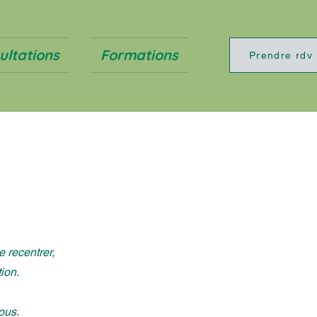
ultations
Formations
Prendre rdv
 recentrer,
ion.
ous.