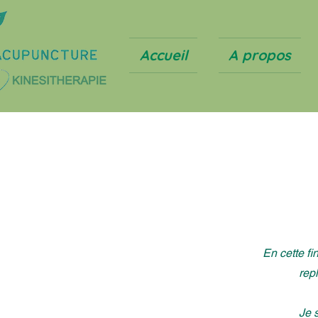
Accueil
A propos
En cette fi
rep
Je
s