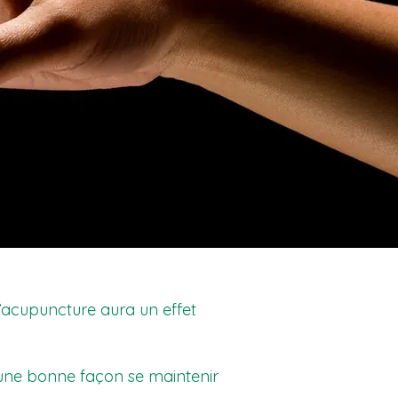
 l’acupuncture aura un effet
 une bonne façon se maintenir