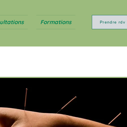
ultations
Formations
Prendre rdv